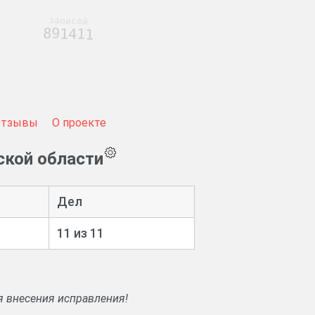
записей
891411
Отзывы
О проекте
ской области
Дел
11 из 11
я внесения исправления!