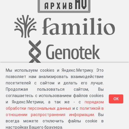
Мы используем cookies и Яндекс.Метрику. Это
позволяет нам анализировать взаимодействие
посетителей с сайтом и делать его лучше.
Продолжая пользоваться сайтом, Вы
соглашаетесь с использованием файлов cookies
ОК
и Яндекс.Метрики, а так же - с
порядком
обработки персональных данных
и с
политикой в
Разработка компании «
Великіе предки
», 2023-2026 гг.
Блог
.
Суть проекта
.
отношении распространения информации
. Вы
Персональные данные
.
Распространение информации
.
ЧаВО
.
Сборка 111.37
всегда можете отключить файлы cookie в
в «Мои документы»
настройках Вашего браузера.