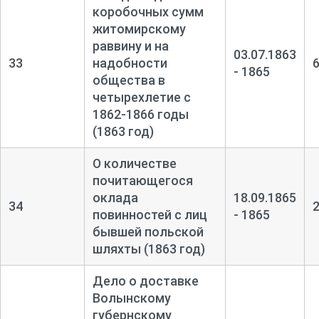
коробочных сумм
житомирскому
раввину и на
03.07.1863
33
надобности
- 1865
общества в
четырехлетие с
1862-
1866 годы
(1863 год)
О количестве
почитающегося
оклада
18.09.1865
34
повинностей с лиц
- 1865
бывшей польской
шляхты (1863 год)
Дело о доставке
Волынскому
губернскому