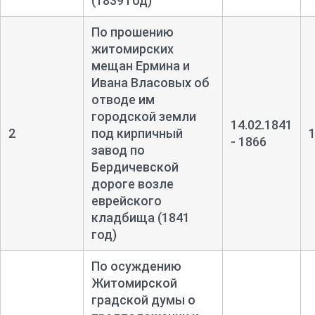
(1839 год)
По прошению
житомирских
мещан Ермина и
Ивана Власовых об
отводе им
городской земли
14.02.1841
2
под кирпичный
- 1866
завод по
Бердичевской
дороге возле
еврейского
кладбища (1841
год)
По осуждению
Житомирской
градской думы о