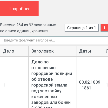
землі під будівництво підприємств, учбових закладів,
розширення кладовищ. Справи про прокладення та
Подробнее
розширення вулиць і площ міста. Справи про
облаштування Московської, Іванівської, Басейної і Малої
Внесено 264 из 92 заявленных
Вільської вулиць (спр. 26), Хлібної площі (спр. 44),
Страница 1 из 1
1
по описи единиц хранения
Дубенської вулиці (спр. 60), міських бульварів (спр. 67),
Старокостянтинівської вулиці (спр. 71). Про переведення
нижніх військових чинів у стан міщан.
Дело
Заголовок
Даты
Дело по
отношению
городской полиции
об отводе
03.02.1839
1
городской земли
- 1861
под застройку
кожевенных
заводов или бойни