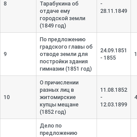
8
Тарабукина об
-
отдаче ему
28.11.1849
городской земли
(1849 год)
По предложению
градского главы об
24.09.1851
9
отводе земли для
- 1855
постройки здания
гимназии (1851 год)
О причислении
разных лиц в
11.08.1852
10
житомирские
-
купцы мещане
12.03.1899
(1852 год)
Дело по
предложению