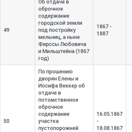
Об отдаче в
оброчное
содержание
городской земли
1867 -
49
под постройку
1887
мельниц, а ныне
Фирссы Любовича
и Мильштейна (1867
год)
По прошению
дворян Елены и
Иосифа Веккер об
отдаче в
потомственное
оброчное
содержание
16.05.1867
50
участка
-
пустопорожней
18.08.1867