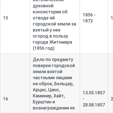
духовной
консистории об
1856 -
15
отводе ей
1872
городской земли за
взятый у нее
огород в пользу
города Житомира
(1856 год)
Дело по предмету
поверки городской
земли взятой
частными лицами
на оброк, Бельцер,
Арцис, Цинс,
13.05.1857
Каминир, Хайт,
16
-
Бурштин и
28.08.1857
вознаграждении их