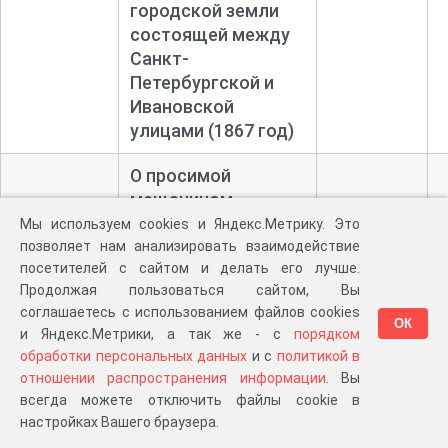
городской земли
состоящей между
Санкт-
Петербургской и
Ивановской
улицами (1867 год)
О просимой
мещанином
Василием Сприком
Мы используем cookies и Яндекс.Метрику. Это
отдаче в оброчное
позволяет нам анализировать взаимодействие
15.05.1867
посетителей с сайтом и делать его лучше.
содержание
51
-
Продолжая пользоваться сайтом, Вы
городской земли
02.06.1868
соглашаетесь с использованием файлов cookies
напротив
ОК
и Яндекс.Метрики, а так же - с
порядком
православного
обработки персональных данных
и с
политикой в
кладбища (1867
отношении распространения информации
. Вы
год)
всегда можете отключить файлы cookie в
настройках Вашего браузера.
Дело по