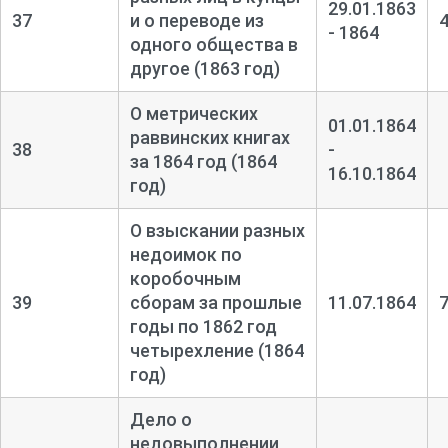
29.01.1863
37
и о переводе из
- 1864
одного общества в
другое (1863 год)
О метрических
01.01.1864
раввинских книгах
38
-
за 1864 год (1864
16.10.1864
год)
О взыскании разных
недоимок по
коробочным
39
сборам за прошлые
11.07.1864
годы по 1862 год
четырехление (1864
год)
Дело о
недовыполнении