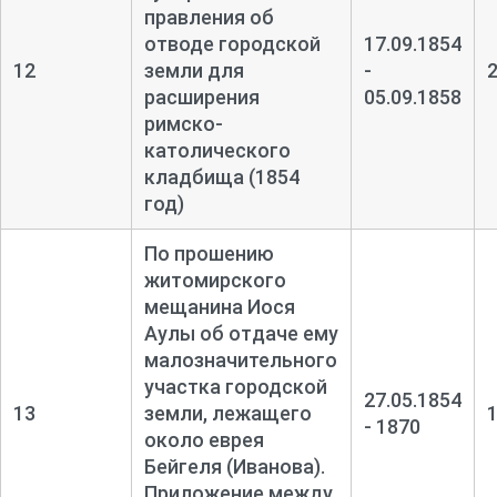
правления об
отводе городской
17.09.1854
12
земли для
-
расширения
05.09.1858
римско-
католического
кладбища (1854
год)
По прошению
житомирского
мещанина Иося
Аулы об отдаче ему
малозначительного
участка городской
27.05.1854
13
земли, лежащего
- 1870
около еврея
Бейгеля (Иванова).
Приложение между