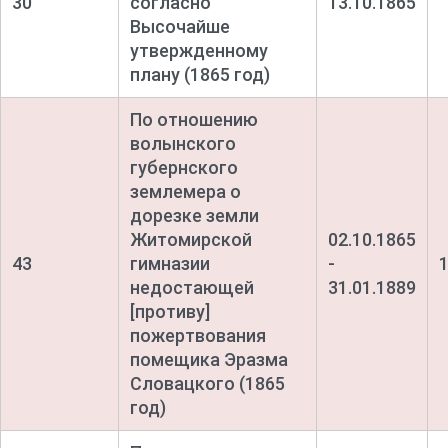
30
согласно
13.10.1865
Высочайше
утвержденному
плану (1865 год)
По отношению
волынского
губернского
землемера о
дорезке земли
Житомирской
02.10.1865
43
гимназии
-
недостающей
31.01.1889
[противу]
пожертвования
помещика Эразма
Словацкого (1865
год)