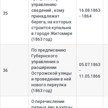
управлению
сведений , кому
16.08.1863
35
принадлежат
- 1864
берега, на которых
строится купальня
в городе Житомире
(1863 год)
По предписанию
Губернского
управления о
05.07.1863
расширении
36
-
Острожской улицы
11.05.1866
и проведении в ней
нового переулка
(1863 год)
О перечислении
разных лиц в купцы