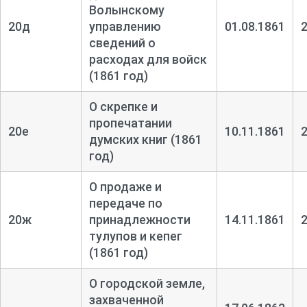
Волынскому
20д
управлению
01.08.1861
сведений о
расходах для войск
(1861 год)
О скрепке и
пропечатании
20е
10.11.1861
думских книг (1861
год)
О продаже и
передаче по
20ж
принадлежности
14.11.1861
тулупов и кепег
(1861 год)
О городской земле,
захваченной