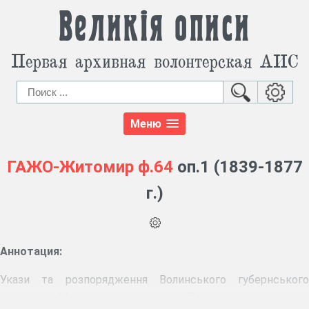
Великія описи
Первая архивная волонтерская АИС
Меню
ГАЖО-Житомир
ф.64
оп.1 (1839-1877
г.)
Аннотация:
Укази та розпорядження Волинського губернського
правління. Журнали міської думи. Про виділення міської