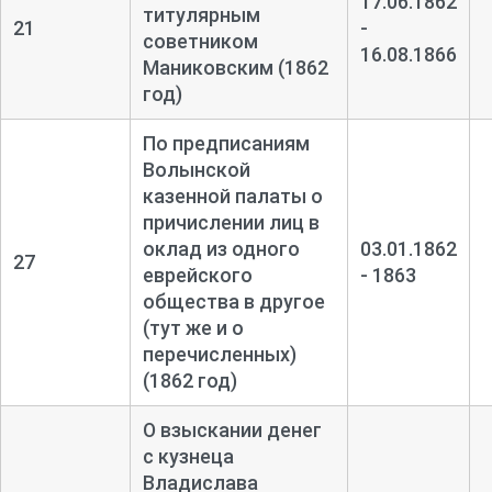
17.06.1862
титулярным
21
-
советником
16.08.1866
Маниковским (1862
год)
По предписаниям
Волынской
казенной палаты о
причислении лиц в
оклад из одного
03.01.1862
27
еврейского
- 1863
общества в другое
(тут же и о
перечисленных)
(1862 год)
О взыскании денег
с кузнеца
Владислава