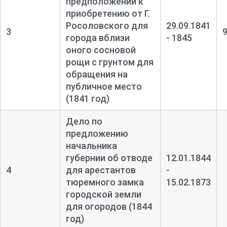
предположении к
приобретению от Г.
Росоловского для
29.09.1841
3
города вблизи
- 1845
оного сосновой
рощи с грунтом для
обращения на
публичное место
(1841 год)
Дело по
предложению
начальника
губернии об отводе
12.01.1844
4
для арестантов
-
тюремного замка
15.02.1873
городской земли
для огородов (1844
год)