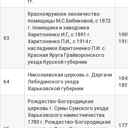
гг.
Краснояружное лесничество
помещицы М.С.Бибиковой, с 1872
г. помещика и заводчика
Харитоненко И.Г., с 1891 г.
190
63
Харитоненко П.И., с 1914 г.
191
наследники Харитоненко П.И. с.
Красная Яруга Грайворонского
уезда Курской губернии
Николаевская церковь с. Дергачи
184
64
Лебединского уезда
185
Харьковской губернии
Рождество-Богородицкая
церковь г. Сумы Сумского уезда
Харьковского наместничества
1780 г. Рождество-Богородицкая
177