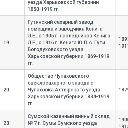
уезда Харьковской губернии
1850-1919 гг.
Гутянский сахарный завод
помещика и заводчика Кенига
Л.Е., с 1905 г. наследников Кенига
189
19
Л.Е., с 1916 г. Кенига Ю.Л. с. Гути
191
Богодуховского уезда
Харьковской губернии 1869-1919
гг.
Общество Чупаховского
свеклосахарного завода с.
20
Чупаховка Ахтырского уезда
187
Харьковской губернии 1834-1919
гг.
Сумской казенный винный склад
190
23
№ 7 г. Сумы Сумского уезда
191