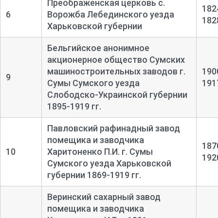
Преображенская церковь с.
182
6
Ворожба Лебединского уезда
182
Харьковской губернии
Бельгийское анонимное
акционерное общество Сумских
машиностроительных заводов г.
190
9
Сумы Сумского уезда
191
Слободско-Украинской губернии
1895-1919 гг.
Павловский рафинадный завод
помещика и заводчика
187
10
Харитоненко П.И. г. Сумы
192
Сумского уезда Харьковской
губернии 1869-1919 гг.
Веринский сахарный завод
помещика и заводчика