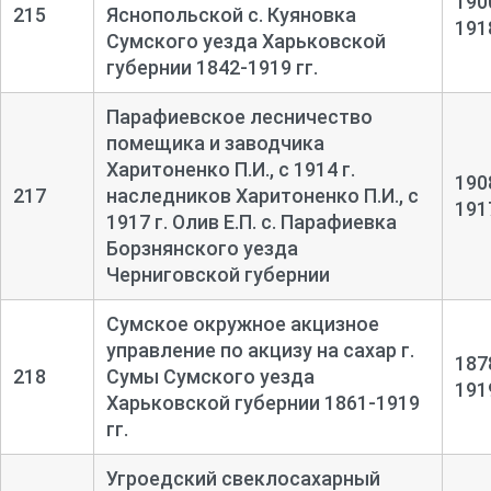
190
215
Яснопольской с. Куяновка
191
Сумского уезда Харьковской
губернии 1842-1919 гг.
Парафиевское лесничество
помещика и заводчика
Харитоненко П.И., с 1914 г.
190
217
наследников Харитоненко П.И., с
191
1917 г. Олив Е.П. с. Парафиевка
Борзнянского уезда
Черниговской губернии
Сумское окружное акцизное
управление по акцизу на сахар г.
187
218
Сумы Сумского уезда
191
Харьковской губернии 1861-1919
гг.
Угроедский свеклосахарный