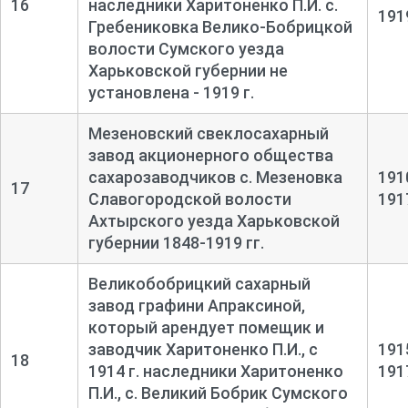
16
наследники Харитоненко П.И. с.
191
Гребениковка Велико-Бобрицкой
волости Сумского уезда
Харьковской губернии не
установлена - 1919 г.
Мезеновский свеклосахарный
завод акционерного общества
сахарозаводчиков с. Мезеновка
191
17
Славогородской волости
191
Ахтырского уезда Харьковской
губернии 1848-1919 гг.
Великобобрицкий сахарный
завод графини Апраксиной,
который арендует помещик и
заводчик Харитоненко П.И., с
191
18
1914 г. наследники Харитоненко
191
П.И., с. Великий Бобрик Сумского