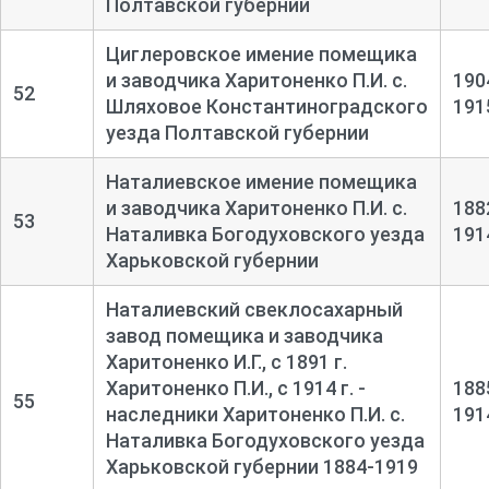
Полтавской губернии
Циглеровское имение помещика
и заводчика Харитоненко П.И. с.
190
52
Шляховое Константиноградского
191
уезда Полтавской губернии
Наталиевское имение помещика
и заводчика Харитоненко П.И. с.
188
53
Наталивка Богодуховского уезда
191
Харьковской губернии
Наталиевский свеклосахарный
завод помещика и заводчика
Харитоненко И.Г., с 1891 г.
Харитоненко П.И., с 1914 г. -
188
55
наследники Харитоненко П.И. с.
191
Наталивка Богодуховского уезда
Харьковской губернии 1884-1919