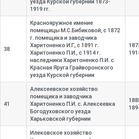
уезда Курской губернии 1873-
1919 гг.
Краснояружное имение
помещицы М.С.Бибиковой, с 1872
г. помещика и заводчика
Харитоненко И.Г., с 1891 г.
187
38
Харитоненко П.И., с 1914 г.
191
наследники Харитоненко П.И. с.
Красная Яруга Грайворонского
уезда Курской губернии
Алексеевское хозяйство
помещика и заводчика
188
41
Харитоненко П.И. с. Алексеевка
189
Богодуховского уезда
Харьковской губернии
Илековское хозяйство