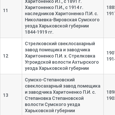
Харитоненко И.Г., с 1891 г.
Харитоненко П.И., с 1914 г.
188
11
наследников Харитоненко П.И. с.
191
Николаевка-Вировская Сумского
уезда Харьковской губернии
1844-1919 гг.
Стрелковский свеклосахарный
завод помещика и заводчика
190
12
Харитоненко П.И. х. Стрелковка
191
Угроидской волости Ахтырского
уезда Харьковской губернии
Сумско-Степановский
свеклосахарный завод помещика
и заводчика Харитоненко П.И. с.
189
13
Степановка Степановской
190
волости Сумского уезда
Харьковской губернии