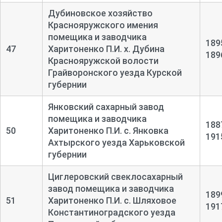
Дубиновское хозяйство
Краснояружского имения
помещика и заводчика
189
47
Харитоненко П.И. х. Дубина
189
Краснояружской волости
Грайворонского уезда Курской
губернии
Янковский сахарный завод
помещика и заводчика
188
50
Харитоненко П.И. с. Янковка
191
Ахтырского уезда Харьковской
губернии
Циглеровский свеклосахарный
завод помещика и заводчика
189
51
Харитоненко П.И. с. Шляховое
191
Константиноградского уезда