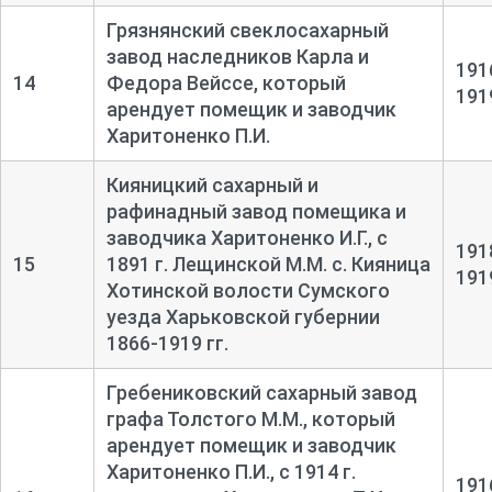
Грязнянский свеклосахарный
завод наследников Карла и
191
14
Федора Вейссе, который
191
арендует помещик и заводчик
Харитоненко П.И.
Кияницкий сахарный и
рафинадный завод помещика и
заводчика Харитоненко И.Г., с
191
15
1891 г. Лещинской М.М. с. Кияница
191
Хотинской волости Сумского
уезда Харьковской губернии
1866-1919 гг.
Гребениковский сахарный завод
графа Толстого М.М., который
арендует помещик и заводчик
Харитоненко П.И., с 1914 г.
191