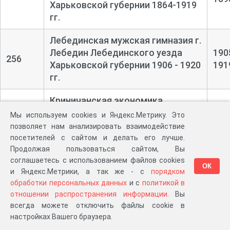
Харьковской губернии 1864-1919
гг.
Лебединская мужская гимназия г.
Лебедин Лебединского уезда
190
256
Харьковской губернии 1906 - 1920
191
гг.
Криничанская экономика
Тростянецкого имения помещика
Мы используем cookies и Яндекс.Метрику. Это
265
и заводчика Кенига Л.Е. с.
188
позволяет нам анализировать взаимодействие
Криничное Ахтырского уезда
посетителей с сайтом и делать его лучше.
Харьковской губернии
Продолжая пользоваться сайтом, Вы
соглашаетесь с использованием файлов cookies
ОК
Лебединское уездное
и Яндекс.Метрики, а так же - с
порядком
обработки персональных данных
и с
политикой в
казначейство г. Лебедин
отношении распространения информации
. Вы
Лебединского уезда Слободско-
всегда можете отключить файлы cookie в
Украинской губернии 1802 г.
178
настройках Вашего браузера.
270
Лебединское уездное
192