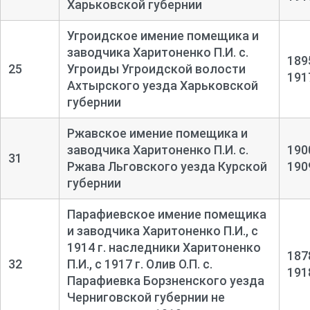
Харьковской губернии
Угроидское имение помещика и
заводчика Харитоненко П.И. с.
189
25
Угроиды Угроидской волости
191
Ахтырского уезда Харьковской
губернии
Ржавское имение помещика и
заводчика Харитоненко П.И. с.
190
31
Ржава Льговского уезда Курской
190
губернии
Парафиевское имение помещика
и заводчика Харитоненко П.И., с
1914 г. наследники Харитоненко
187
32
П.И., с 1917 г. Олив О.П. с.
191
Парафиевка Борзненского уезда
Черниговской губернии не