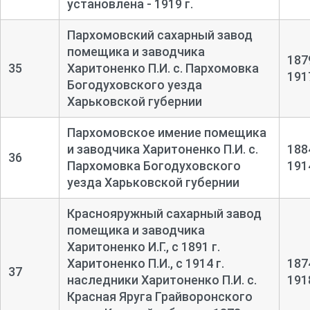
установлена - 1919 г.
Пархомовский сахарный завод
помещика и заводчика
187
35
Харитоненко П.И. с. Пархомовка
191
Богодуховского уезда
Харьковской губернии
Пархомовское имение помещика
и заводчика Харитоненко П.И. с.
188
36
Пархомовка Богодуховского
191
уезда Харьковской губернии
Краснояружный сахарный завод
помещика и заводчика
Харитоненко И.Г., с 1891 г.
Харитоненко П.И., с 1914 г.
187
37
наследники Харитоненко П.И. с.
191
Красная Яруга Грайворонского