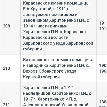
Карасевское имение помещицы
Е.А.Хрущовой, с 1911 г.
арендуемое помещиком и
заводчиком Харитоненко П.И., с
191
208
1914 г. наследниками
191
Харитоненко П.И. с. Карасевка
Карасевской волости
Харьковского уезда Харьковской
губернии
Вихровская экономика помещика
и заводчика Харитоненко П.И. х.
190
210
Вихров Обоянского уезда
190
Курской губернии
Харитоненко П.И., с 1914 г.
наследников Харитоненко П.И., с
1917 г. Харитоненко И.П. х.
188
211
Александровский Ульяновской