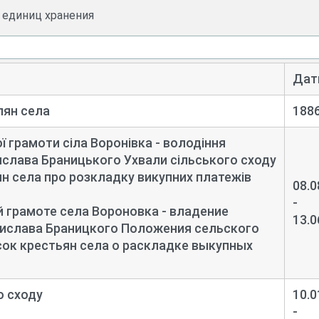
и единиц хранения
Дат
лян села
188
 грамоти сiла Воронівка - володіння
слава Браницького Ухвали сільського сходу
н села про розкладку викупних платежів
08.0
-
 грамоте села Вороновка - владение
13.0
ислава Браницкого Положения сельского
ок крестьян села о раскладке выкупных
о сходу
10.0
-