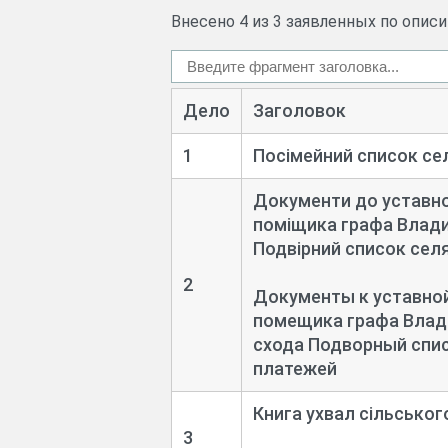
Внесено 4 из 3 заявленных по опис
Дело
Заголовок
1
Посімейний список се
Документи до уставної
поміщика графа Влади
Подвірний список селя
2
Документы к уставной
помещика графа Влад
схода Подворный спис
платежей
Книга ухвал сільськог
3