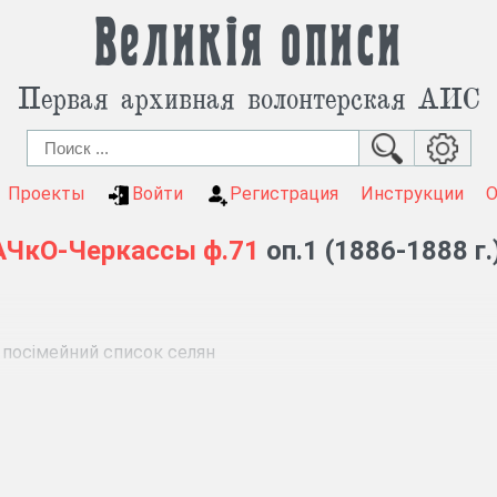
Великія описи
Первая архивная волонтерская АИС
Проекты
Войти
Регистрация
Инструкции
АЧкО-Черкассы
ф.71
оп.1 (1886-1888 г.
, посімейний список селян
зверстки викупних платежів (1887).