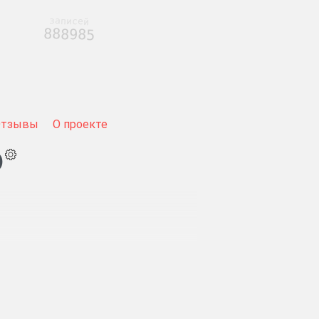
записей
888985
Отзывы
О проекте
)