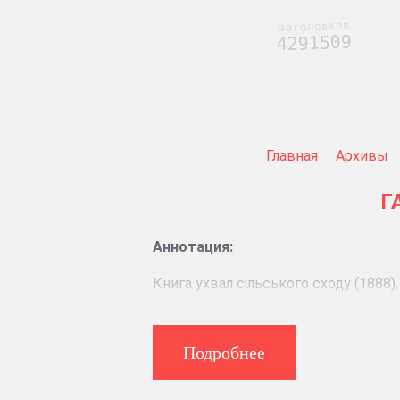
заголовков
4291509
Главная
Архивы
Г
Аннотация:
Книга ухвал сільського сходу (1888)
(1886), подвірний список селян з ро
Подробнее