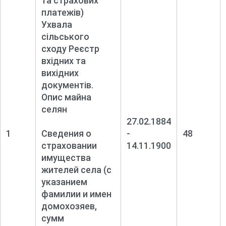
та страхових
платежів)
Ухвала
сільського
сходу Реєстр
вхідних та
вихідних
документів.
Опис майна
селян
27.02.1884
1
Сведения о
-
48
страховании
14.11.1900
имущества
жителей села (с
указанием
фамилии и имен
домохозяев,
сумм