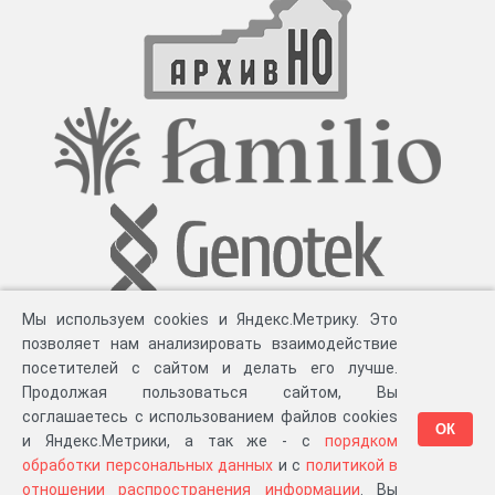
Мы используем cookies и Яндекс.Метрику. Это
позволяет нам анализировать взаимодействие
посетителей с сайтом и делать его лучше.
Продолжая пользоваться сайтом, Вы
соглашаетесь с использованием файлов cookies
ОК
и Яндекс.Метрики, а так же - с
порядком
обработки персональных данных
и с
политикой в
Разработка компании «
Великіе предки
», 2023-2026 гг.
Блог
.
Суть проекта
.
отношении распространения информации
. Вы
Персональные данные
.
Распространение информации
.
ЧаВО
.
Сборка 111.37