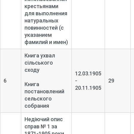
крестьянами
для выполнения
натуральных
повинностей (с
указанием
фамилий и имен)
Книга ухвал
сільського
сходу
12.03.1905
6
-
29
Книга
20.11.1905
постановлений
сельского
собрания
Недіючий опис
справ № 1 за
1871-
1905 роки