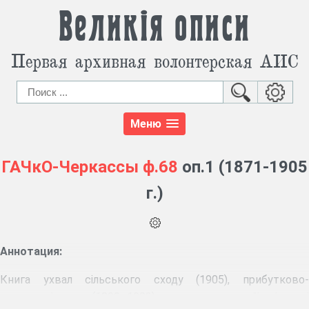
Великія описи
Первая архивная волонтерская АИС
Меню
ГАЧкО-Черкассы
ф.68
оп.1 (1871-1905
г.)
Аннотация:
Книга ухвал сільського сходу (1905), прибутково-
видаткові книги (1890, 1903), журнал реєстрації вхідних і