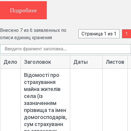
вихідних документів (1871-1883), відомості про
страхування майна жителів села (1877-1882), книга обліку
Подробнее
сиріт і належного їм майна (1900).
Внесено 7 из 6 заявленных по
Страница 1 из 1
1
описи единиц хранения
Дело
Заголовок
Даты
Листов
Відомості про
страхування
майна жителів
села (із
зазначенням
прізвища та імен
домогосподарів,
сум страхуванн