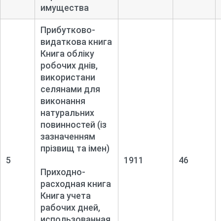
имущества
Прибутково-
видаткова книга
Книга обліку
робочих днів,
використани
селянами для
виконання
натуральних
повинностей (із
зазначенням
прізвищ та імен)
5
1911
46
Приходно-
расходная книга
Книга учета
рабочих дней,
использованная