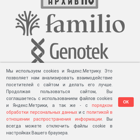
Мы используем cookies и Яндекс.Метрику. Это
позволяет нам анализировать взаимодействие
посетителей с сайтом и делать его лучше.
Продолжая пользоваться сайтом, Вы
соглашаетесь с использованием файлов cookies
ОК
и Яндекс.Метрики, а так же - с
порядком
обработки персональных данных
и с
политикой в
Разработка компании «
Великіе предки
», 2023-2026 гг.
Блог
.
Суть проекта
.
отношении распространения информации
. Вы
Персональные данные
.
Распространение информации
.
ЧаВО
.
Сборка 111.39
всегда можете отключить файлы cookie в
в «Мои документы»
настройках Вашего браузера.
…или в один из ваших проектов: