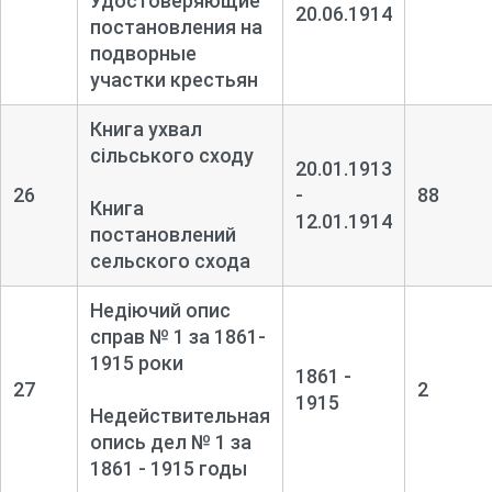
Удостоверяющие
20.06.1914
постановления на
подворные
участки крестьян
Книга ухвал
сільського сходу
20.01.1913
26
-
88
Книга
12.01.1914
постановлений
сельского схода
Недіючий опис
справ № 1 за 1861-
1915 роки
1861 -
27
2
1915
Недействительная
опись дел № 1 за
1861 - 1915 годы