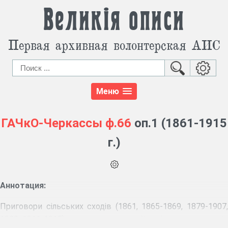
Великія описи
Первая архивная волонтерская АИС
Меню
ГАЧкО-Черкассы
ф.66
оп.1 (1861-1915
г.)
Аннотация:
Приговори сільських сходів (1861, 1865-1869, 1879-1907,
1909, 1911-1915), журнали реєстрації вихідних документів