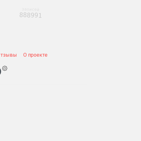
записей
888991
Отзывы
О проекте
)