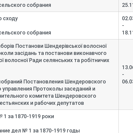
сельского собрания
25.1
о сходу
02.0
-
сельского собрания
18.1
зборів Постанови Шендерівської волосної
околи засідань та постанови виконавчого
ї волосної Ради селянських та робітничих
13.0
-
собраний Постановления Шендеровского
06.0
 управления Протоколы заседаний и
нительного комитета Шендеровского
естьянских и рабочих депутатов
 1 за 1870-
1919 роки
ие дел № 1 за 1870-
1919 годы