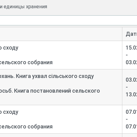
си единицы хранения
Дат
о сходу
15.0
-
сельского собрания
03.0
охань. Книга ухвал сільського сходу
03.0
-
росьб. Книга постановлений сельского
13.0
о сходу
07.0
-
сельского собрания
07.0