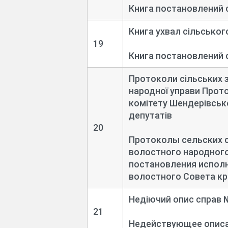
Книга постановлений 
Книга ухвал сільськог
19
Книга постановлений 
Протоколи сільських 
народної управи Прот
комітету Шендерівсько
депутатів
20
Протоколы сельских 
волостного народного
постановления испол
волостного Совета кр
Недіючий опис справ №
21
Недействующее описан