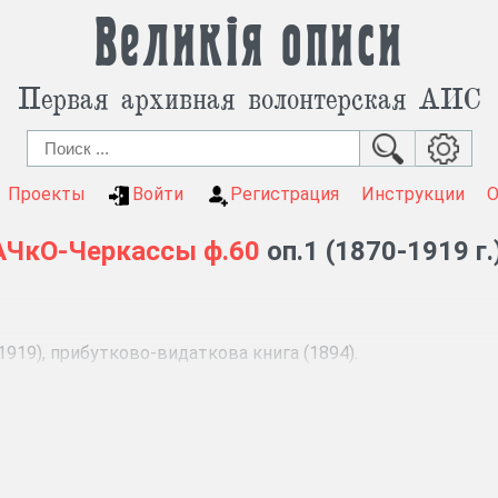
Великія описи
Первая архивная волонтерская АИС
Проекты
Войти
Регистрация
Инструкции
АЧкО-Черкассы
ф.60
оп.1 (1870-1919 г.
1919), прибутково-видаткова книга (1894).