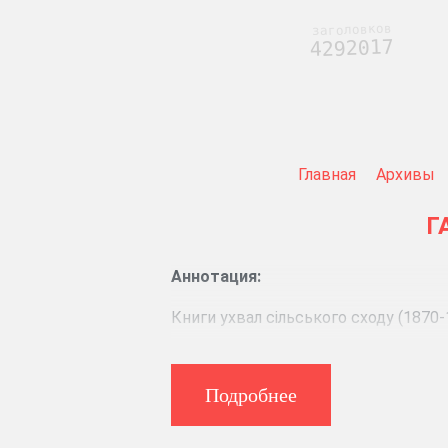
заголовков
4292017
Главная
Архивы
Г
Аннотация:
Книги ухвал сільського сходу (1870-
Подробнее