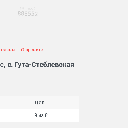
записей
888552
Отзывы
О проекте
, с. Гута-Стеблевская
Дел
9 из 8