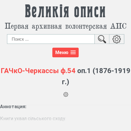
Великія описи
Первая архивная волонтерская АИС
Меню
ГАЧкО-Черкассы
ф.54
оп.1 (1876-1919
г.)
Аннотация:
Книги ухвал сільського сходу.