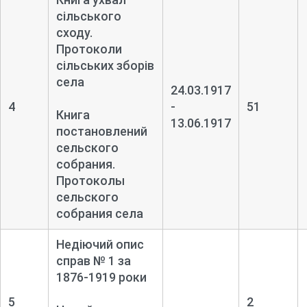
сільського
сходу.
Протоколи
сільських зборів
села
24.03.1917
4
-
51
Книга
13.06.1917
постановлений
сельского
собрания.
Протоколы
сельского
собрания села
Недіючий опис
справ № 1 за
1876-
1919 роки
5
2