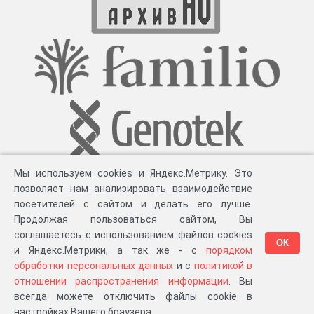
Мы используем cookies и Яндекс.Метрику. Это
позволяет нам анализировать взаимодействие
посетителей с сайтом и делать его лучше.
Продолжая пользоваться сайтом, Вы
соглашаетесь с использованием файлов cookies
ОК
и Яндекс.Метрики, а так же - с
порядком
обработки персональных данных
и с
политикой в
Разработка компании «
Великіе предки
», 2023-2026 гг.
Блог
.
Суть проекта
.
отношении распространения информации
. Вы
Персональные данные
.
Распространение информации
.
ЧаВО
.
Сборка 111.35
всегда можете отключить файлы cookie в
в «Мои документы»
настройках Вашего браузера.