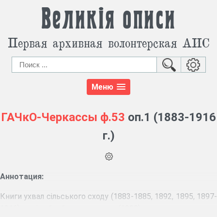
Великія описи
Первая архивная волонтерская АИС
Меню
ГАЧкО-Черкассы
ф.53
оп.1 (1883-1916
г.)
Аннотация:
Книги ухвал сільського сходу (1883-1885, 1892, 1895, 1897-
1916), посімейний список селян (1900).