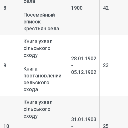
села
8
1900
42
Посемейный
список
крестьян села
Книга ухвал
сільського
сходу
28.01.1902
9
-
23
Книга
05.12.1902
постановлений
сельского
схода
Книга ухвал
сільського
сходу
31.01.1903
10
-
25