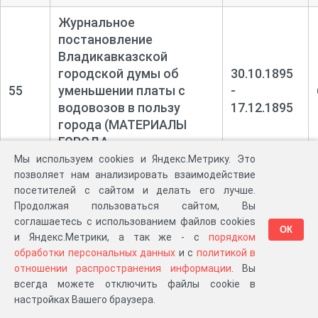
Журнальное
постановление
Владикавказской
городской думы об
30.10.1895
55
уменьшении платы с
-
водовозов в пользу
17.12.1895
города (МАТЕРИАЛЫ
ГОРОДА
ВЛАДИКАВКАЗА)
Мы используем cookies и Яндекс.Метрику. Это
позволяет нам анализировать взаимодействие
Дело о разрешении
посетителей с сайтом и делать его лучше.
взимания платы
Продолжая пользоваться сайтом, Вы
соглашаетесь с использованием файлов cookies
Владикавказскому
ОК
05.11.1895
и Яндекс.Метрики, а так же - с
порядком
общественному
56
-
обработки персональных данных
и с
политикой в
управлению за проезд по
08.11.1902
отношении распространения информации
. Вы
городским мостам
всегда можете отключить файлы cookie в
(МАТЕРИАЛЫ ГОРОДА
настройках Вашего браузера.
ВЛАДИКАВКАЗА)