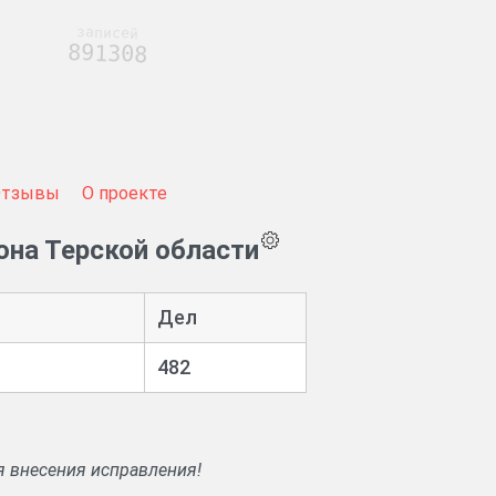
записей
891308
Отзывы
О проекте
она Терской области
Дел
482
я внесения исправления!