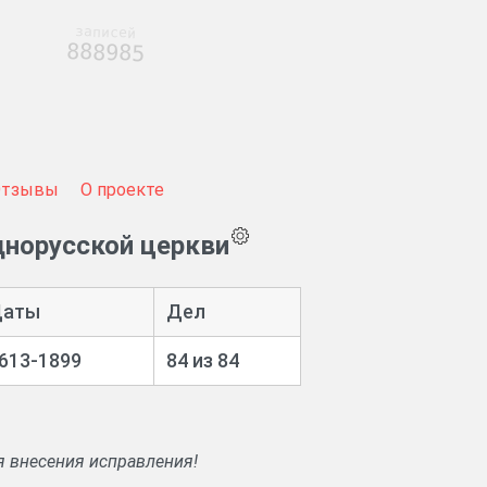
записей
888985
Отзывы
О проекте
днорусской церкви
аты
Дел
613-1899
84 из 84
я внесения исправления!