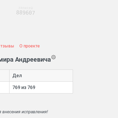
записей
889607
Отзывы
О проекте
мира Андреевича
Дел
769 из 769
я внесения исправления!