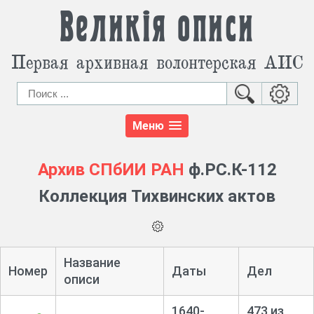
Великія описи
Первая архивная волонтерская АИС
Меню
Архив СПбИИ РАН
ф.РС.К-112
Коллекция Тихвинских актов
Название
Номер
Даты
Дел
описи
1640-
473 из