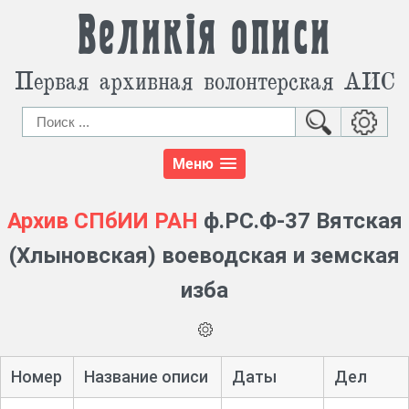
Великія описи
Первая архивная волонтерская АИС
Меню
Архив СПбИИ РАН
ф.РС.Ф-37 Вятская
(Хлыновская) воеводская и земская
изба
Номер
Название описи
Даты
Дел