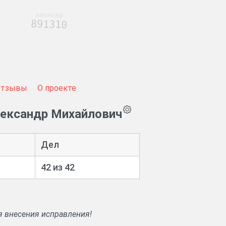
записей
891310
Отзывы
О проекте
лександр Михайлович
Дел
42 из 42
я внесения исправления!