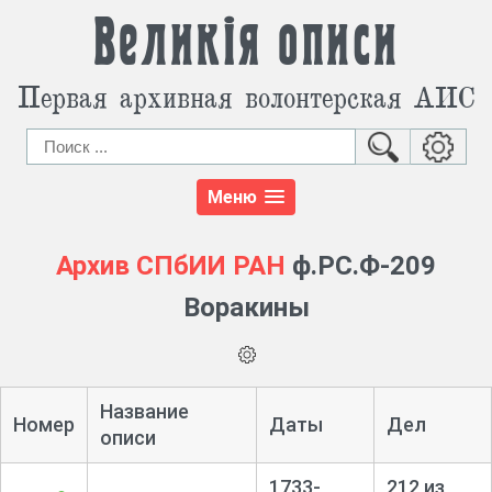
Великія описи
Первая архивная волонтерская АИС
Меню
Архив СПбИИ РАН
ф.РС.Ф-209
Воракины
Название
Номер
Даты
Дел
описи
1733-
212 из