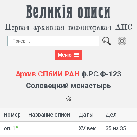
Великія описи
Первая архивная волонтерская АИС
Меню
Архив СПбИИ РАН
ф.РС.Ф-123
Соловецкий монастырь
Номер
Название описи
Даты
Дел
оп. 1
XV век
35 из 35