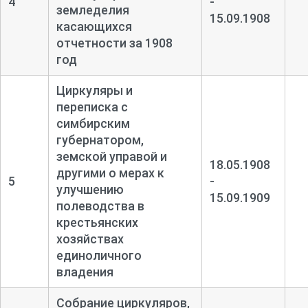
4
-
земледелия
15.09.1908
касающихся
отчетности за 1908
год
Циркуляры и
переписка с
симбирским
губернатором,
земской управой и
18.05.1908
другими о мерах к
5
-
улучшению
15.09.1909
полеводства в
крестьянских
хозяйствах
единоличного
владения
Собрание циркуляров,