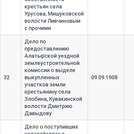
крестьян села
Урусова, Мишуковской
волости Ливчиновым
с прочими
Дело по
предоставлению
Алатырской уездной
землеустроительной
комиссии о выделе
32
выкупленных
09.09.1908
участков земли
крестьянину села
Злобина, Кувакинской
волости Дмитрию
Давыдову
Дело о поступивших
ходатайствах в