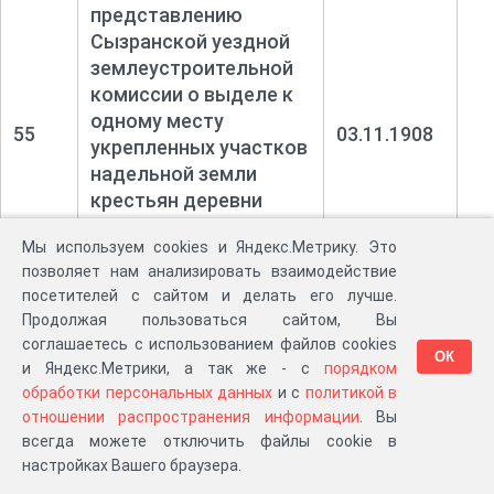
представлению
Сызранской уездной
землеустроительной
комиссии о выделе к
одному месту
55
03.11.1908
укрепленных участков
надельной земли
крестьян деревни
Томышевского
Мы используем cookies и Яндекс.Метрику. Это
Выселка,
позволяет нам анализировать взаимодействие
Томышевской волости
посетителей с сайтом и делать его лучше.
Продолжая пользоваться сайтом, Вы
Дело по
соглашаетесь с использованием файлов cookies
представлению
ОК
и Яндекс.Метрики, а так же - с
порядком
Сызранской уездной
обработки персональных данных
и с
политикой в
землеустроительной
отношении распространения информации
. Вы
комиссии о выделе
всегда можете отключить файлы cookie в
участков в
настройках Вашего браузера.
56
собственность
07.12.1908