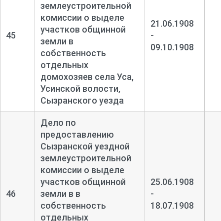
землеустроительной
комиссии о выделе
21.06.1908
участков общинной
45
-
земли в
09.10.1908
собственность
отдельных
домохозяев села Уса,
Усинской волости,
Сызранского уезда
Дело по
предоставлению
Сызранской уездной
землеустроительной
комиссии о выделе
участков общинной
25.06.1908
46
земли в в
-
собственность
18.07.1908
отдельных