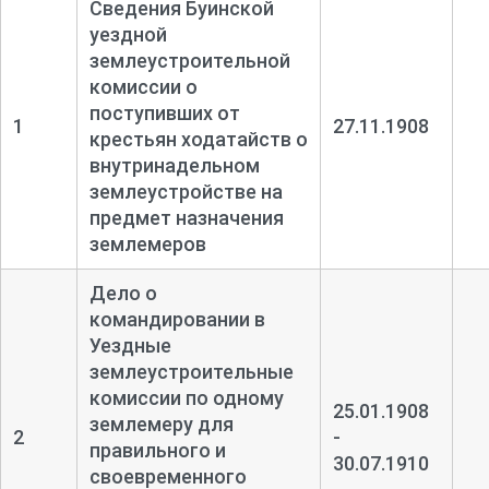
Сведения Буинской
уездной
землеустроительной
комиссии о
поступивших от
1
27.11.1908
крестьян ходатайств о
внутринадельном
землеустройстве на
предмет назначения
землемеров
Дело о
командировании в
Уездные
землеустроительные
комиссии по одному
25.01.1908
землемеру для
2
-
правильного и
30.07.1910
своевременного